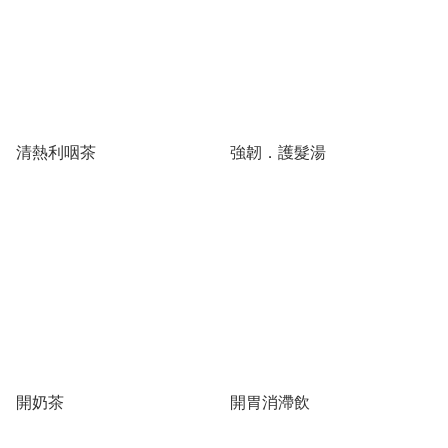
清熱利咽茶
強韌．護髮湯
開奶茶
開胃消滯飲