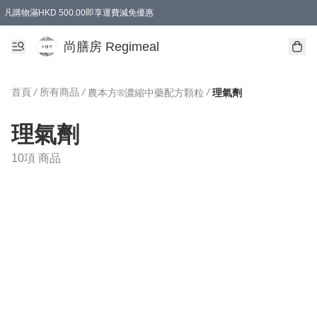
凡購物滿HKD 500.00即享運費減免優惠
尚膳房 Regimeal
首頁
/
所有商品
/
/
農本方®濃縮中藥配方顆粒
理氣劑
理氣劑
10項 商品