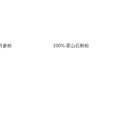
川丹參粉
100% 霍山石斛粉