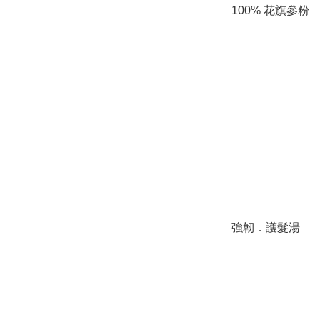
100% 花旗參粉
強韌．護髮湯