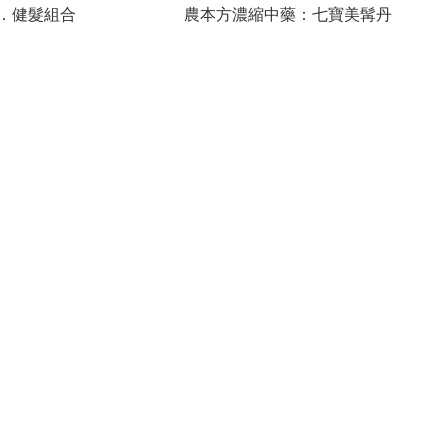
．健髮組合
農本方濃縮中藥：七寶美髯丹