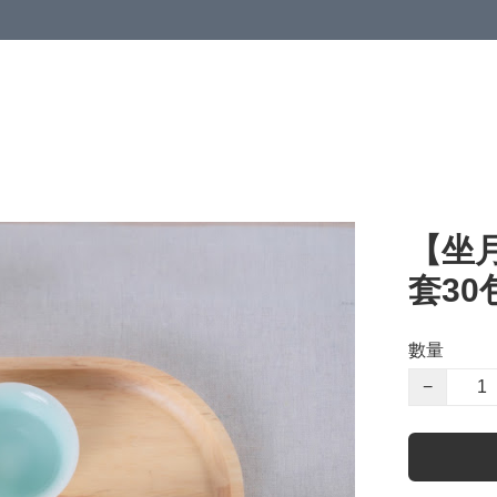
【坐
套30
數量
−