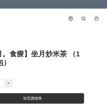
月。食療】坐月炒米茶 （1
包）
+
加至購物車