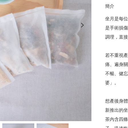
簡介
坐月是每位
是手術損傷
調理，直接
若不重視產
痛、遍身關
不暢、健忘
婆」。

想產後身體
新推出的坐
茶內含四條