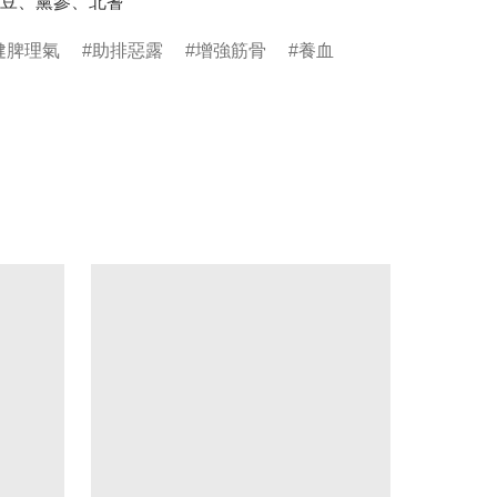
健脾理氣
助排惡露
增強筋骨
養血