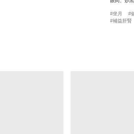
坐月
補益肝腎