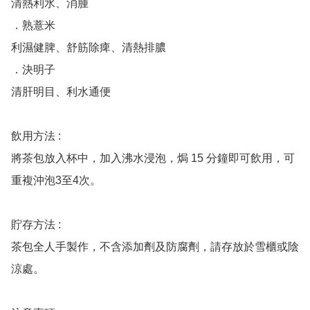
清熱利水、消腫

．熟薏米

利濕健脾、舒筋除痺、清熱排膿

．決明子

清肝明目、利水通便

飲用方法 :

將茶包放入杯中，加入沸水浸泡，焗 15 分鐘即可飲用，可
重複沖泡3至4次。

貯存方法 :

茶包全人手製作，不含添加劑及防腐劑，請存放於雪櫃或陰
涼處。
