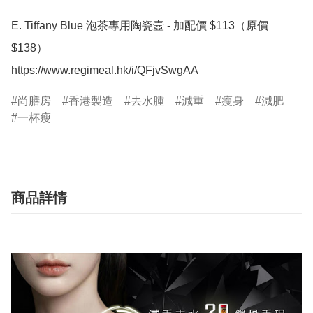
E. Tiffany Blue 泡茶專用陶瓷壼 - 加配價 $113（原價 
$138）

https://www.regimeal.hk/i/QFjvSwgAA
尚膳房
香港製造
去水腫
減重
瘦身
減肥
一杯瘦
商品詳情