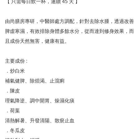
【 只需每日飲一杯，連續 45 天 】

由尚膳房專研，中醫師處方調配，針對去除水腫，透過改善
脾虛寒濕，有效排除身體多餘水分，從而達到修身效果，而
且成份天然無害，健康有益。

主要成份 :

．炒白米

補氣健脾、除煩渴、止瀉痢

．陳皮 

理氣降逆、調中開胃、燥濕化痰

．荷葉 

清熱解暑、升發清陽、散瘀止血

．冬瓜皮
