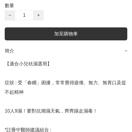
數量
−
+
加至購物車
簡介
−
【適合小兒袪濕選用】

症狀 : 受「春睏」困擾，常常覺得疲倦、無力、無胃口及提
不起精神

10人9濕！要對抗潮濕天氣，齊齊踢走濕毒！

*註冊中醫師建議組合 :
