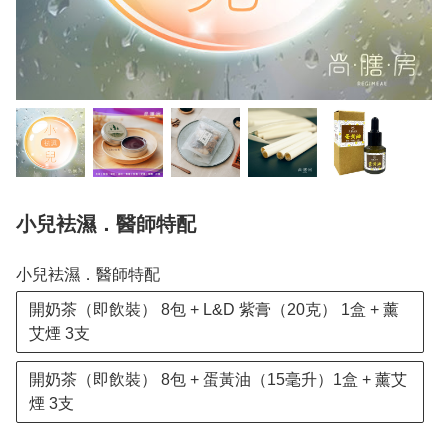
小兒袪濕．醫師特配
小兒袪濕．醫師特配
開奶茶（即飲裝） 8包 + L&D 紫膏（20克） 1盒 + 薰
艾煙 3支
開奶茶（即飲裝） 8包 + 蛋黃油（15毫升）1盒 + 薰艾
煙 3支