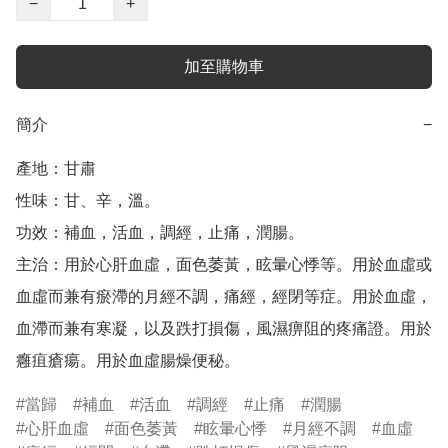
−
+
加至購物車
簡介
−
產地：甘肅

性味：甘、辛，溫。

功效：補血，活血，調經，止痛，潤腸。

主治：用於心肝血虛，面色萎黃，眩暈心悸等。用於血虛或
血虛而兼有瘀滯的月經不調，痛經，經閉等症。用於血虛，
血滯而兼有寒凝，以及跌打損傷，風濕痹阻的疼痛證。用於
當歸
補血
活血
調經
止痛
潤腸
心肝血虛
面色萎黃
眩暈心悸
月經不調
血虛