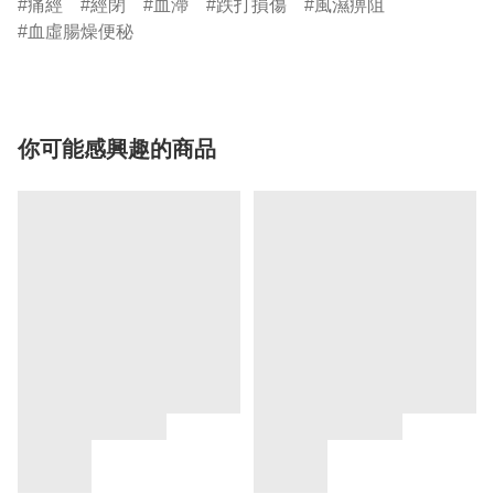
痛經
經閉
血滯
跌打損傷
風濕痹阻
血虛腸燥便秘
你可能感興趣的商品