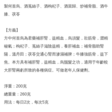
製何首烏、酒菟絲子、酒枸杞子、酒當歸、炒補骨脂、酒牛
膝、茯苓

【方義】

方中何首烏為君藥補肝腎，益精血，烏須髮，壯筋骨，澀精
秘氣；枸杞子、菟絲子滋陰益精，養肝補血；補骨脂助腎
陽，溫丹田；茯苓交通心腎而滲濕補脾；牛膝強筋骨，益下
焦。本方具有補肝腎，益精血，烏鬚髮之功，適用于年齡較
大肝腎兩虧所致的各種病症。可做老年人保健劑。

淨重：200克

總重量：260克

用法：每日2次，每次5克
