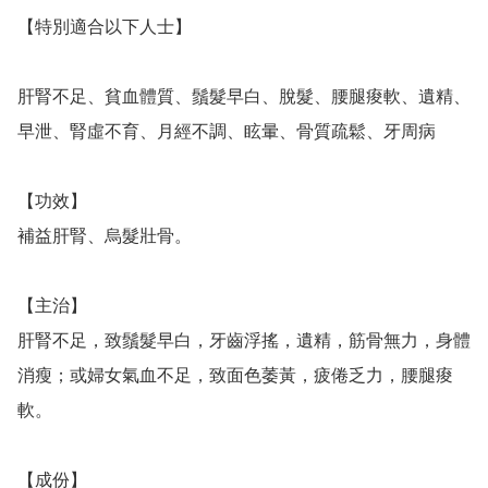
【特別適合以下人士】

肝腎不足、貧血體質、鬚髮早白、脫髮、腰腿痠軟、遺精、
早泄、腎虛不育、月經不調、眩暈、骨質疏鬆、牙周病

【功效】

補益肝腎、烏髮壯骨。

【主治】

肝腎不足，致鬚髮早白，牙齒浮搖，遺精，筋骨無力，身體
消瘦；或婦女氣血不足，致面色萎黃，疲倦乏力，腰腿痠
軟。

【成份】
