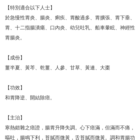
【特別適合以下人士】

於急慢性胃炎、腸炎、痢疾、胃酸過多、胃擴張、胃下垂、
胃、十二指腸潰瘍、口內炎、幼兒吐乳、船車暈眩、神經性
胃腸炎。

【成份】

薑半夏、黃芩、乾薑、人參、甘草、黃連、大棗　

【功效】

和胃降逆、開結除痞。　

【主治】

寒熱錯雜之痞證，腸胃升降失調。心下痞滿，但滿而不痛，
嘔吐，腸鳴下利，苔膩而微黃，舌苔膩而微黃。調和胃腸功