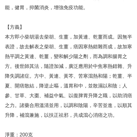
能，健胃，抑菌消炎，增強免疫功能。

【方義】

本方即小柴胡湯去柴胡、生薑，加黃連、乾薑而成。因無半
表證，故去解表之柴胡、生薑，痞因寒熱錯雜而成，故加寒
熱平調之黃連、乾薑，變和解少陽之劑，而為調和腸胃之
方。後世師其法，隨證加減，廣泛應用於中焦寒熱錯雜、升
降失調諸症。方中、黃連、黃芩、苦寒瀉熱和陽；乾薑、半
夏、開痞散結，降逆止嘔，溫胃和中，並散濕以和陰；人
參、甘草、大棗、補益中氣、以復脾胃升降之職，以助消痞
之力。諸藥合用溫清並用，以調和陰陽，辛苦並進，以順其
升降，補瀉兼施，以扶正祛邪，共成瀉心消痞之功。

淨重：200克
