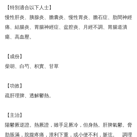
【特別適合以下人士】

慢性肝炎、胰腺炎、膽囊炎、慢性胃炎、膽石症、肋間神經
痛、結腸炎、胃腸神經症、盆腔炎、月經不調、胃腸道潰
瘍、高血壓。

【成份】

柴胡、白芍、枳實、甘草

【功效】

疏肝理脾、透解鬱熱。　

【主治】

陽鬱厥逆證。熱厥證，雖手足厥冷，但身熱。肝脾氣鬱。脅
肋脹滿，脘腹疼痛，泄利下重，或小便不利，脈弦。　調理