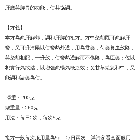
肝膽與脾胃的功能，使其協調。

【方義】

本方為疏肝解郁，調和肝脾的祖方。方中柴胡既可疏解肝
鬱，又可升清陽以使鬱熱外透，用為君藥；芍藥養血斂陰，
與柴胡相配，一升斂，使鬱熱透解而不傷陰，為臣藥；佐以
枳實行氣散結，以增強疏暢氣機之效；炙甘草緩急和中，又
能調和諸藥為使。

 淨重：200克

總重量：260克

用法：每日2次，每次5克

複方一般每次服用量為5g，每日兩次，詳請參看盒面服用