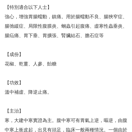
【特別適合以下人士】

強心，增強胃腸蠕動，鎮痛。用於腸蠕動不良、腸狹窄症、
腸弛緩症、局限性腹膜炎、蛔蟲引起腹痛、虛寒性蟲垂炎、
腸疝痛、胃下垂、胃擴張、腎臟結石、膽石症等

【成份】

花椒、乾薑、人參、飴糖

【功效】

溫中補虛、降逆止痛。

【主治】

寒，大建中寒實證為主。腹中寒可有胃氣上逆，嘔逆，由腹
中寒上衝皮起，出見有頭足，臨床一般兩種情況。一個由於