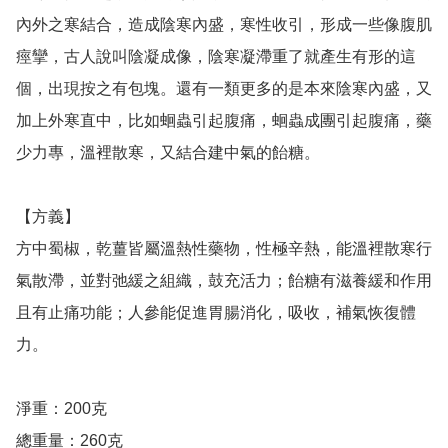
內外之寒結合，造成陰寒內盛，寒性收引，形成一些像腹肌
痙攣，古人說叫陰凝成像，陰寒凝滯重了就產生有形的這
個，出現按之有包塊。還有一類更多的是本來陰寒內盛，又
加上外寒直中，比如蛔蟲引起腹痛，蛔蟲成團引起腹痛，藥
少力專，溫裡散寒，又結合建中氣的飴糖。

【方義】

方中蜀椒，乾薑皆屬溫熱性藥物，性極辛熱，能溫裡散寒行
氣散滯，並對弛緩之組織，鼓充活力；飴糖有滋養緩和作用
且有止痛功能；人參能促進胃腸消化，吸收，補氣恢復體
力。

淨重：200克

總重量：260克
