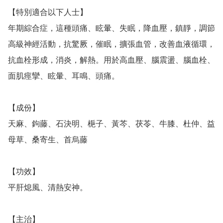
【特別適合以下人士】

年期綜合症，這種頭痛、眩暈、失眠，降血壓，鎮靜，調節
高級神經活動，抗驚厥，催眠，擴張血管，改善血液循環，
抗血栓形成，消炎，解熱。用於高血壓、腦震盪、腦血栓、
面肌痙攣、眩暈、耳鳴、頭痛。

【成份】

天麻、鉤藤、石決明、梔子、黃芩、茯苓、牛膝、杜仲、益
母草、桑寄生、首烏藤

【功效】

平肝熄風、清熱安神。　

【主治】
