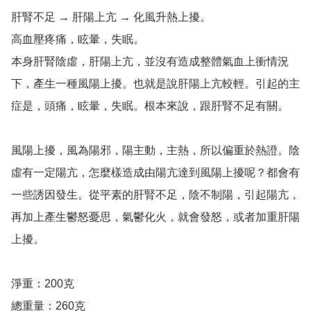
肝腎不足 → 肝陽上亢 → 化風升熱上擾。

高血壓疼痛，眩暈，失眠。

本身肝腎陰虛，肝陽上亢，並沒有造成整體氣血上衝情況
下，產生一種風陽上擾。也就是說肝陽上亢較輕。引起的主
症是，頭痛，眩暈，失眠。根本來說，跟肝腎不足有關。

風陽上擾，風為陽邪，陽主動，主熱，所以偏重於熱證。陰
虛有一定陽亢，怎麼樣造成由陽亢達到風陽上擾呢？都會有
一些誘因發生。從平素的肝腎不足，陰不制陽，引起陽亢，
再加上產生鬱怒憂思，氣鬱化火，就會發怒，或者加重肝陽
上擾。

淨重：200克

總重量：260克
