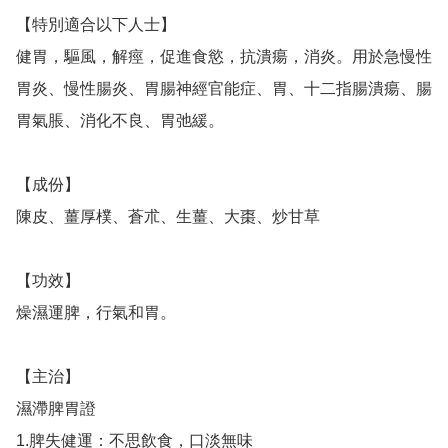
【特別適合以下人士】

健胃，驅風，解痙，促進食慾，抗潰瘍，消炎。用於急慢性
胃炎、慢性腸炎、胃腸神經官能症、胃、十二指腸潰瘍、腸
胃氣脹、消化不良、胃弛緩。

【成份】

陳皮、薑厚樸、蒼朮、生薑、大棗、炒甘草

【功效】

燥濕運脾，行氣和胃。

【主治】

濕滯脾胃證

1.脾失健運：不思飲食，口淡無味
