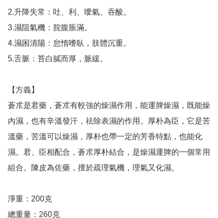
2.升降失常：吐、利、噯氣、吞酸。

3.濕阻氣機：脘腹脹滿。

4.濕困清陽：怠惰嗜臥，肢體沉重。

5.舌脈：苔白膩而厚，脈緩。

【方義】

蒼朮是君藥，蒼朮有較強的燥濕作用，能運脾燥濕，既能燥
內濕，也有辛溫發汗，祛除表濕的作用。厚朴為臣，它是苦
溫藥，苦溫可以燥濕，厚朴也帶一定的芳香特點，也能化
濕。君、臣相配合，蒼朮厚朴結合，是燥濕運脾的一個常用
組合。陳皮為佐藥，擅於疏理氣機，理氣又化濕。

淨重：200克

總重量：260克
