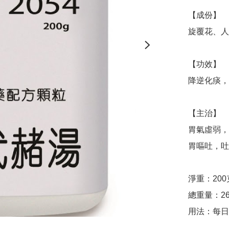
【成份】

旋覆花、人
【功效】

降逆化痰，
【主治】

胃氣虛弱，
胃嘔吐，吐
淨重：200克
總重量：26
用法：每日