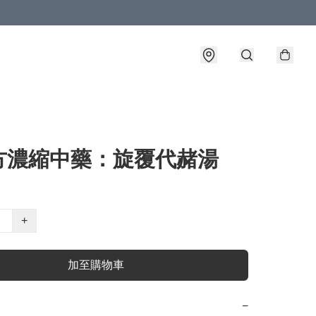
方濃縮中藥：旋覆代赭湯
+
加至購物車
−