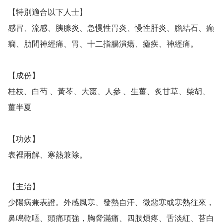
【特別適合以下人士】

感冒、流感、胰腺炎、急慢性胃炎、慢性肝炎、膽結石、癲
癇、肋間神經痛、胃、十二指腸潰瘍、瘧疾、神經痛。

【成份】

桂枝、白芍 、黃芩、大棗、人參 、生薑、炙甘草、柴胡、
薑半夏

【功效】

表裡兩解、寒熱兼除。

【主治】

少陽病兼表證。外感風寒、發熱自汗、微惡寒或寒熱往來，
鼻鳴乾嘔、頭痛項強，胸脅滿痛、四肢煩疼、舌淡紅、苔白