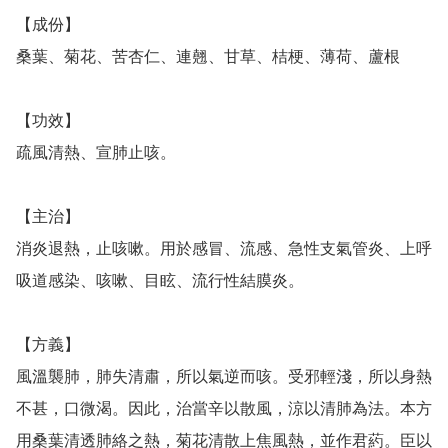
【成份】

桑葉、菊花、苦杏仁、連翹、甘草、桔梗、薄荷、蘆根

【功效】

疏風清熱、宣肺止咳。

【主治】

消炎退熱，止咳嗽。用於感冒、流感、急性支氣管炎、上呼
吸道感染、咳嗽、目眩、流行性結膜炎。

【方義】

風溫襲肺，肺失清肅，所以氣逆而咳。受邪輕淺，所以身熱
不甚，口微渴。因此，治當辛以散風，涼以清肺為法。本方
用桑葉清透肺絡之熱，菊花清散上焦風熱，並作君葯。臣以