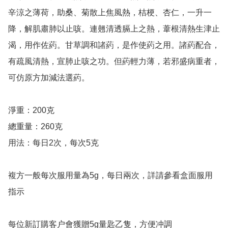
辛涼之薄荷，助桑、菊散上焦風熱，桔梗、杏仁，一升一
降，解肌肅肺以止咳。連翹清透膈上之熱，葦根清熱生津止
渴，用作佐葯。甘草調和諸葯，是作使葯之用。諸葯配合，
有疏風清熱，宣肺止咳之功。但葯輕力薄，若邪盛病重者，
可仿原方加減法選葯。

淨重：200克

總重量：260克

用法：每日2次，每次5克

複方一般每次服用量為5g，每日兩次，詳請參看盒面服用
指示

每位新訂購客户會獲贈5g量匙乙隻，方便冲調