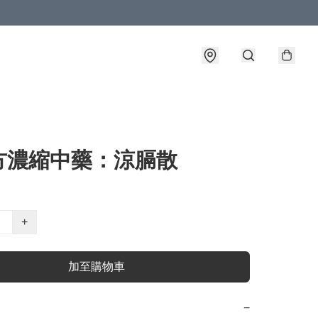
方濃縮中藥：涼膈散
+
加至購物車
−