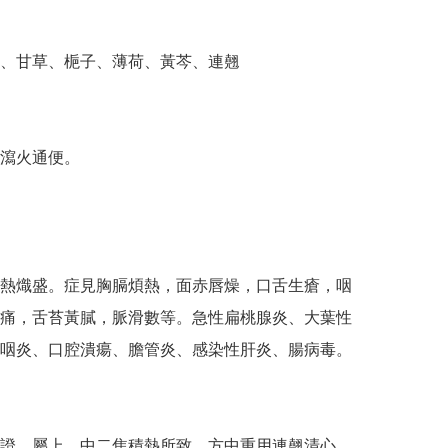
、甘草、梔子、薄荷、黃芩、連翹

瀉火通便。

熱熾盛。症見胸膈煩熱，面赤唇燥，口舌生瘡，咽
痛，舌苔黃膩，脈滑數等。急性扁桃腺炎、大葉性
咽炎、口腔潰瘍、膽管炎、感染性肝炎、腸病毒。

證，屬上、中二焦積熱所致。方中重用連翹清心