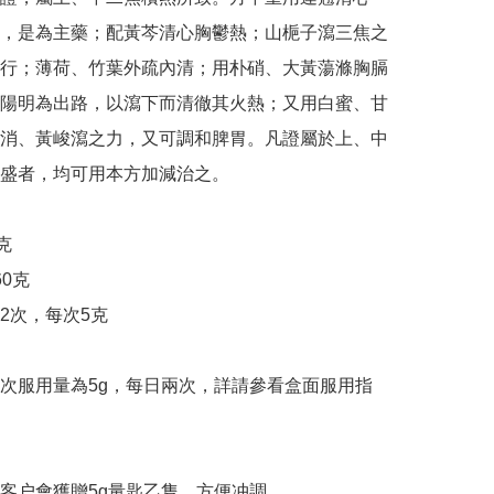
，是為主藥；配黃芩清心胸鬱熱；山梔子瀉三焦之
行；薄荷、竹葉外疏內清；用朴硝、大黃蕩滌胸膈
陽明為出路，以瀉下而清徹其火熱；又用白蜜、甘
消、黃峻瀉之力，又可調和脾胃。凡證屬於上、中
盛者，均可用本方加減治之。



0克

2次，每次5克

次服用量為5g，每日兩次，詳請參看盒面服用指
客户會獲贈5g量匙乙隻，方便冲調