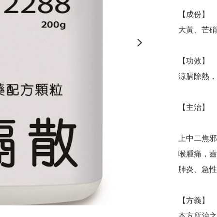
【成份】

大黃、芒硝
【功效】

涼膈除熱，
【主治】

上中二焦邪
喉腫痛，齒
肺炎、急性
【方義】

本方所治之