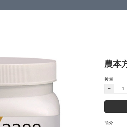
農本
數量
−
簡介