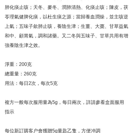
肺化痰止咳；天冬、麥冬、潤肺清熱、化痰止咳；陳皮，茯
苓理氣健脾化痰，以杜生痰之源；當歸養血潤燥，並主咳逆
上氣；五味子歛肺止咳，養陰生津；生薑、大棗、甘草益氣
和中、顧胃氣，調和諸藥。又二冬與五味子、甘草共用有增
強養陰生津之效。

淨重：200克

總重量：260克

用法：每日2次，每次5克

複方一般每次服用量為5g，每日兩次，詳請參看盒面服用
指示

每位新訂購客户會獲贈5g量匙乙隻，方便冲調