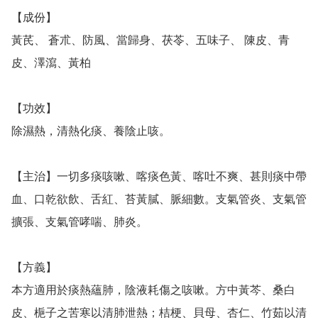
【成份】

黃芪、 蒼朮、防風、當歸身、茯苓、五味子、 陳皮、青
皮、澤瀉、黃柏

【功效】

除濕熱，清熱化痰、養陰止咳。

【主治】一切多痰咳嗽、喀痰色黃、喀吐不爽、甚則痰中帶
血、口乾欲飲、舌紅、苔黃膩、脈細數。支氣管炎、支氣管
擴張、支氣管哮喘、肺炎。

【方義】

本方適用於痰熱蘊肺，陰液耗傷之咳嗽。方中黃芩、桑白
皮、梔子之苦寒以清肺泄熱；桔梗、貝母、杏仁、竹茹以清