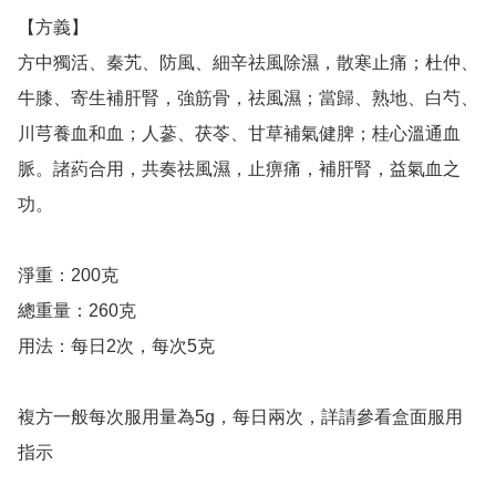
【方義】

方中獨活、秦艽、防風、細辛祛風除濕，散寒止痛；杜仲、
牛膝、寄生補肝腎，強筋骨，祛風濕；當歸、熟地、白芍、
川芎養血和血；人蔘、茯苓、甘草補氣健脾；桂心溫通血
脈。諸葯合用，共奏祛風濕，止痹痛，補肝腎，益氣血之
功。　

淨重：200克

總重量：260克

用法：每日2次，每次5克

複方一般每次服用量為5g，每日兩次，詳請參看盒面服用
指示
