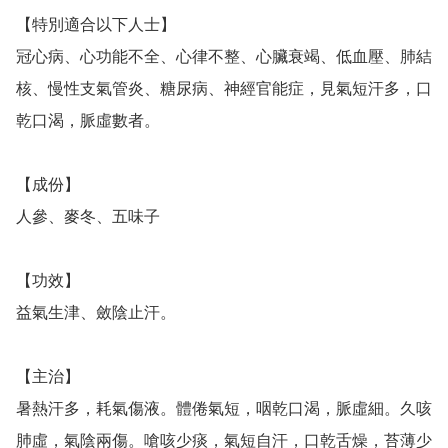
【特別適合以下人士】

冠心病、心功能不全、心律不整、心臟衰竭、低血壓、肺結
核、慢性支氣管炎、糖尿病、神經官能症，見氣短汗多，口
乾口渴，脈虛數者。

【成份】

人參、麥冬、五味子

【功效】

益氣生津、斂陰止汗。

【主治】

暑熱汗多，耗氣傷液。體倦氣短，咽乾口渴，脈虛細。久咳
肺虛，氣陰兩傷。嗆咳少痰，氣短自汗，口乾舌燥，苔薄少