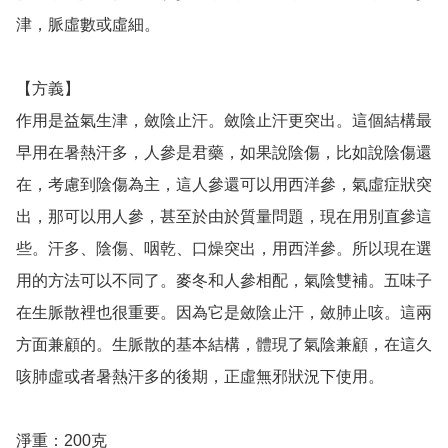
津，脈虛數或虛細。

【方義】

作用是益氣生津，斂陰止汗。斂陰止汗更突出。這個結構最
早用在暑熱汗多，人參是君藥，如果說陰傷，比如說陰傷還
在，考慮到陰傷為主，這人參還可以用西洋參，氣虛症狀突
出，那可以用人參，甚至於由於質量問題，現在用別直參這
些。汗多、陰傷、咽乾、口燥突出，用西洋參。所以現在選
用的方法可以不同了。麥冬和人參相配，氣陰雙補。五味子
在生脈散裡也很重要。因為它是斂陰止汗，斂肺止咳。這兩
方面兼顧的。生脈散的基本結構，體現了氣陰兼顧，在這久
咳肺虛或者暑熱汗多的後期，正虛無邪狀況下使用。

淨重：200克
