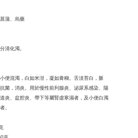
菖蒲、烏藥

分清化濁。　

小便混濁，白如米泔，凝如膏糊。舌淡苔白，脈
抗菌，消炎。用於慢性前列腺炎、泌尿系感染、陽
道炎、盆腔炎、帶下等屬腎虛寒濕者，及小便白濁
者。



0克
