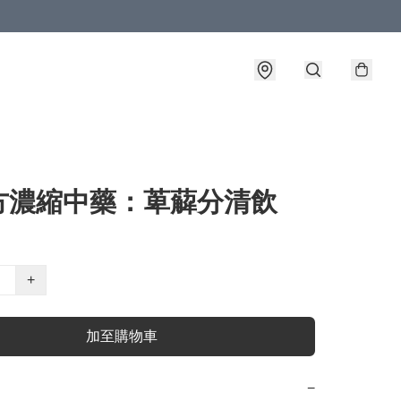
方濃縮中藥：萆薢分清飲
+
加至購物車
−