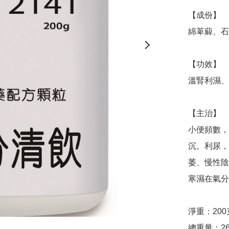
【成份】

綿萆薢、石
【功效】

溫腎利濕、
【主治】

小便頻數，
沉。利尿，
萎、慢性陰
寒濕在氣分
淨重：200克
總重量：26