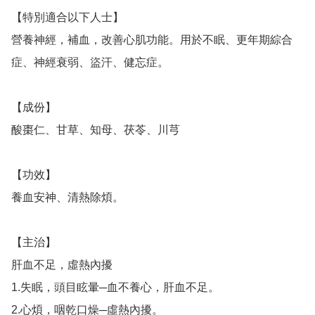
【特別適合以下人士】

營養神經，補血，改善心肌功能。用於不眠、更年期綜合
症、神經衰弱、盜汗、健忘症。

【成份】

酸棗仁、甘草、知母、茯苓、川芎

【功效】

養血安神、清熱除煩。　

【主治】

肝血不足，虛熱內擾

1.失眠，頭目眩暈─血不養心，肝血不足。

2.心煩，咽乾口燥─虛熱內擾。
