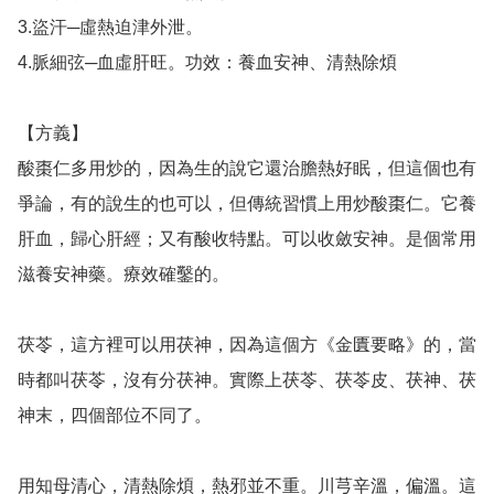
3.盜汗─虛熱迫津外泄。

4.脈細弦─血虛肝旺。功效：養血安神、清熱除煩

【方義】

酸棗仁多用炒的，因為生的說它還治膽熱好眠，但這個也有
爭論，有的說生的也可以，但傳統習慣上用炒酸棗仁。它養
肝血，歸心肝經；又有酸收特點。可以收斂安神。是個常用
滋養安神藥。療效確鑿的。

茯苓，這方裡可以用茯神，因為這個方《金匱要略》的，當
時都叫茯苓，沒有分茯神。實際上茯苓、茯苓皮、茯神、茯
神末，四個部位不同了。

用知母清心，清熱除煩，熱邪並不重。川芎辛溫，偏溫。這