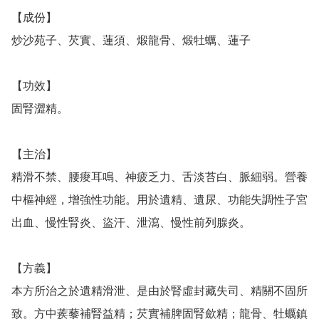
【成份】

炒沙苑子、芡實、蓮須、煅龍骨、煅牡蠣、蓮子

【功效】

固腎澀精。

【主治】

精滑不禁、腰痠耳鳴、神疲乏力、舌淡苔白、脈細弱。營養
中樞神經，增強性功能。用於遺精、遺尿、功能失調性子宮
出血、慢性腎炎、盜汗、泄瀉、慢性前列腺炎。

【方義】

本方所治之於遺精滑泄、是由於腎虛封藏失司、精關不固所
致。方中蒺藜補腎益精；芡實補脾固腎歛精；龍骨、牡蠣鎮