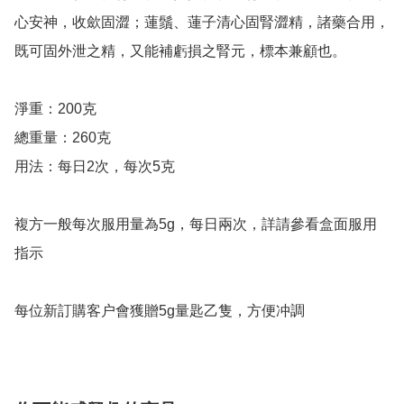
心安神，收歛固澀；蓮鬚、蓮子清心固腎澀精，諸藥合用，
既可固外泄之精，又能補虧損之腎元，標本兼顧也。

淨重：200克

總重量：260克

用法：每日2次，每次5克

複方一般每次服用量為5g，每日兩次，詳請參看盒面服用
指示

每位新訂購客户會獲贈5g量匙乙隻，方便冲調