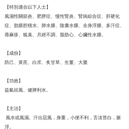
【特別適合以下人士】

風濕性關節炎、肥胖症、慢性腎炎、腎病綜合症、肝硬化
症、肋膜腔積水、肺水腫、陰囊水腫、全身浮腫、多汗症、
蕁麻疹、狐臭、月經不調、脂肪心、心臟性水腫。

【成份】

防己、黃芪、白朮、炙甘草、生薑、大棗

【功效】

益氣祛風、健脾利水。　

【主治】

 風水或風濕。汗出惡風，身重，小便不利，舌淡苔白，脈
浮。　
