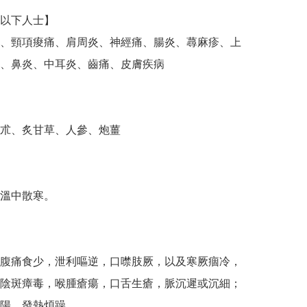
以下人士】

、頸項痠痛、肩周炎、神經痛、腸炎、蕁麻疹、上
、鼻炎、中耳炎、齒痛、皮膚疾病

朮、炙甘草、人參、炮薑

溫中散寒。

腹痛食少，泄利嘔逆，口噤肢厥，以及寒厥痼冷，
陰斑瘴毒，喉腫瘡瘍，口舌生瘡，脈沉遲或沉細；
陽，發熱煩躁。
