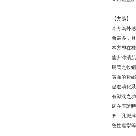
【方義】

本方為外感
會最多，且
本方即在桂
能升津清肌
腸管之收縮
表面的緊縮
促進消化系
有滋潤之功
病在表證時
寒，凡脈浮
急性痙攣等