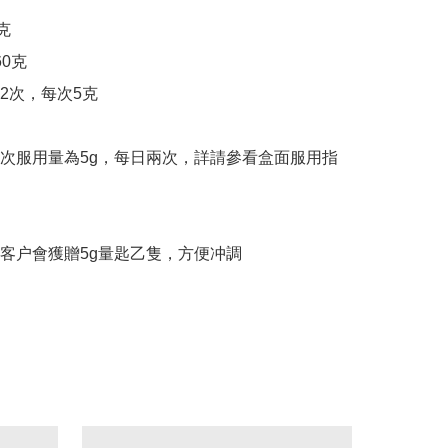


0克

2次，每次5克

次服用量為5g，每日兩次，詳請參看盒面服用指
客户會獲贈5g量匙乙隻，方便冲調