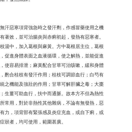
無汗惡寒項背強急時之發汗劑，作感冒藥使用之機
有著效，並可治腸炎與赤痢初起，發熱有惡寒者。
枝湯中，加入葛根與麻黃。方中葛根居主位，葛根
，促進身體表面之血液循環，使之解熱，並能促進
，使容易排泄；麻黃配合甘草可治咳嗽，緩和身體
，酌合桂枝有發汗作用；桂枝可調節血行；白芍有
統之機能及強壯的作用；甘草可解肝臟之毒；大棗
；生薑可助血行，扶中而通脈。故本方不但為熱性
所常用，對於非熱性其他雜病，不論有無發熱，惡
有力，項背部有緊張感及炎症充血，或自下痢，或
症狀者，均可使用，範圍甚廣。
