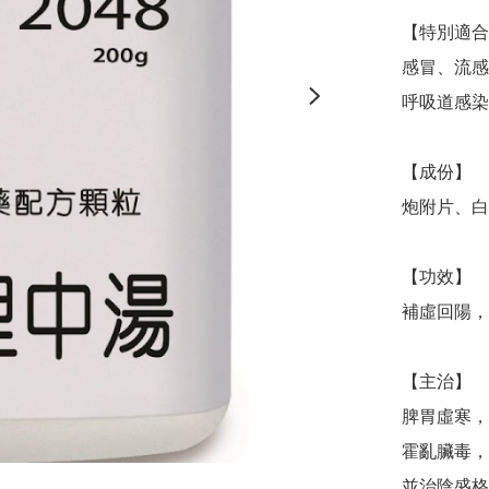
【特別適合
感冒、流感
呼吸道感染
【成份】

炮附片、白
【功效】

補虛回陽，
【主治】

脾胃虛寒，
霍亂臟毒，
並治陰盛格