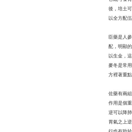
後，培土可
以全方配伍
臣藥是人參
配，明顯的
以生金，這
麥冬是常用
方裡著重點
佐藥有兩組
作用是個重
逆可以降肺
胃氣之上逆
行也有助於