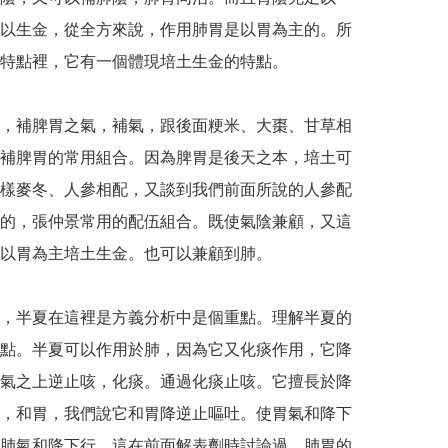
以生金，從全方來說，作用肺胃是以胃為主的。所
特點裡，它有一個體現培土生金的特點。

，補脾胃之氣，補氣，跟後面粳米、大棗、甘草相
補脾胃的常用組合。因為脾胃是後天之本，培土可
樣麥冬、人參相配，又談到我們前面所說的人參配
的，張仲景常用的配伍組合。既使氣陰兼顧，又這
以胃為主培土生金。也可以兼顧到肺。

，半夏在這裡是方義分析中是個重點。理解半夏的
點。半夏可以作用於肺，因為它又化痰作用，它降
氣之上逆止咳，化痰。通過化痰止咳。它擅長於降
，和胃，我們說它和胃降逆止嘔吐。使胃氣和降下
肺氣和降下行。這在前面解表劑時討論過，肺胃的