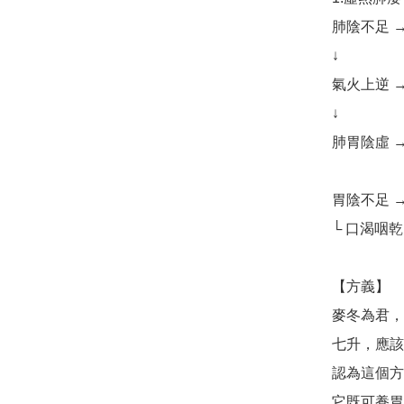
肺陰不足 →
↓ 

氣火上逆 →
↓ 

肺胃陰虛 →
胃陰不足 →
└ 口渴咽
【方義】

麥冬為君，
七升，應該
認為這個方
它既可養胃