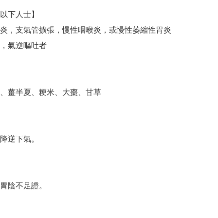
以下人士】

炎，支氣管擴張，慢性咽喉炎，或慢性萎縮性胃炎
，氣逆嘔吐者

、薑半夏、粳米、大棗、甘草

降逆下氣。

胃陰不足證。
