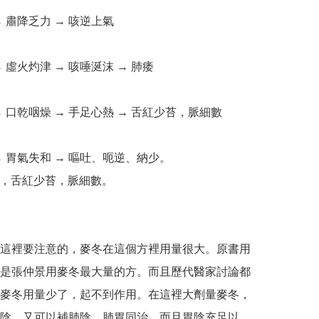
 肅降乏力 → 咳逆上氣 

 虛火灼津 → 咳唾涎沫 → 肺痿

 口乾咽燥 → 手足心熱 → 舌紅少苔，脈細數

 胃氣失和 → 嘔吐、呃逆、納少。 

乾，舌紅少苔，脈細數。

這裡要注意的，麥冬在這個方裡用量很大。原書用
是張仲景用麥冬最大量的方。而且歷代醫家討論都
麥冬用量少了，起不到作用。在這裡大劑量麥冬，
陰，又可以補肺陰，肺胃同治。而且胃陰充足以