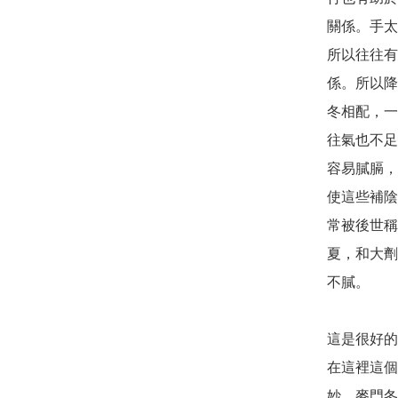
關係。手太
所以往往有
係。所以降
冬相配，一
往氣也不足
容易膩膈，
使這些補陰
常被後世稱
夏，和大劑
不膩。

這是很好的
在這裡這個
妙。麥門冬