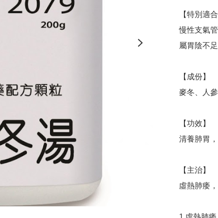
【特別適合
慢性支氣管
屬胃陰不足
【成份】

麥冬、人參
【功效】

清養肺胃，
【主治】

虛熱肺痿，
1.虛熱肺痿
