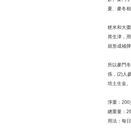
夏、麥冬相
粳米和大棗
胃生津，用
就形成補脾
所以麥門冬
係，(2)
培土生金。
淨重：200克
總重量：26
用法：每日