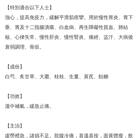
【特別適合以下人士】

強心，提高免疫力，緩解平滑肌痙攣。用於慢性胃炎、胃下
垂、胃及十二指腸潰瘍、白血病、再生障礙性貧血、肺結
核、心律失常、慢性肝炎、慢性腎炎、痛經、盜汗、大病後
衰弱調理、骨疽。

【成份】

白芍、炙甘草、大棗、桂枝、生薑、黃芪、飴糖

【功效】

溫中補氣，緩急止痛。

【主治】

虛勞裡急，諸損不足。脘腹冷痛，喜溫喜按，面黃體瘦，飲