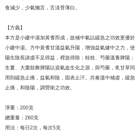
食減少，少氣懶言，舌淡苔薄白。

【方義】

本方是小建中湯加黃耆而成，故補中氣以緩急之功效更優於
小建中湯。方中黃耆甘溫益氣升陽，增強益氣健中之力，使
陽生陰長諸虛不足得益，裡急得除；桂枝、芍藥溫養脾陽；
生薑、大棗鼓舞脾陽以資氣血生化之源，與芍藥，炙甘草同
用則緩急止痛，益氣和陰，固表止汗。共奏溫中補虛，緩急
止痛，和陰陽，調營衛之功效。

淨重：200克

總重量：260克

用法：每日2次，每次5克
