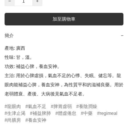
−
+
加至購物車
簡介
−
產地: 廣西

性味: 甘，溫。

功效: 補益心脾，養血安神。

主治: 用於心脾虛損，氣血不足的心悸、失眠、健忘等。龍
眼肉能補益心脾，養血安神，為性質平和的滋補良藥。用於
老弱體衰、產後、大病後見氣血不足者。
龍眼肉
氣血不足
脾胃虛弱
養陰潤燥
生津止渴
補益脾肺
體虛倦怠
中藥
regimeal
尚膳房
養血安神