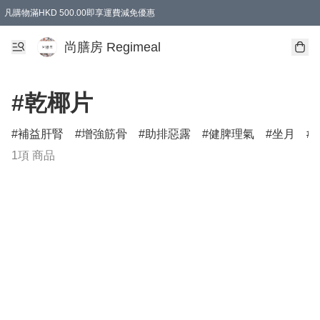
凡購物滿HKD 500.00即享運費減免優惠
尚膳房 Regimeal
#乾椰片
補益肝腎
增強筋骨
助排惡露
健脾理氣
坐月
1項 商品