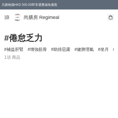
凡購物滿HKD 500.00即享運費減免優惠
尚膳房 Regimeal
#倦怠乏力
補益肝腎
增強筋骨
助排惡露
健脾理氣
坐月
1項 商品