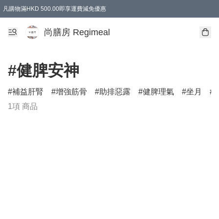
凡購物滿HKD 500.00即享運費減免優惠
尚膳房 Regimeal
#健脾安神
補益肝腎
增強筋骨
助排惡露
健脾理氣
坐月
1項 商品