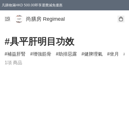
凡購物滿HKD 500.00即享運費減免優惠
尚膳房 Regimeal
#具平肝明目功效
補益肝腎
增強筋骨
助排惡露
健脾理氣
坐月
1項 商品