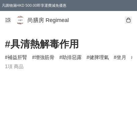
凡購物滿HKD 500.00即享運費減免優惠
尚膳房 Regimeal
#具清熱解毒作用
補益肝腎
增強筋骨
助排惡露
健脾理氣
坐月
1項 商品