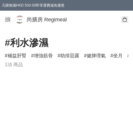
凡購物滿HKD 500.00即享運費減免優惠
尚膳房 Regimeal
#利水滲濕
補益肝腎
增強筋骨
助排惡露
健脾理氣
坐月
1項 商品