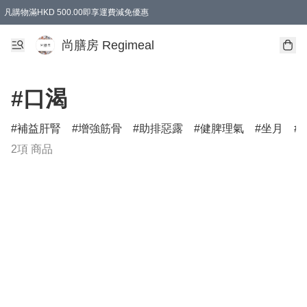
凡購物滿HKD 500.00即享運費減免優惠
尚膳房 Regimeal
#口渴
補益肝腎
增強筋骨
助排惡露
健脾理氣
坐月
2項 商品