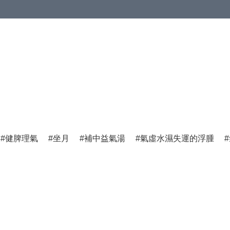
健脾理氣
坐月
補中益氣湯
氣虛水濕失運的浮腫