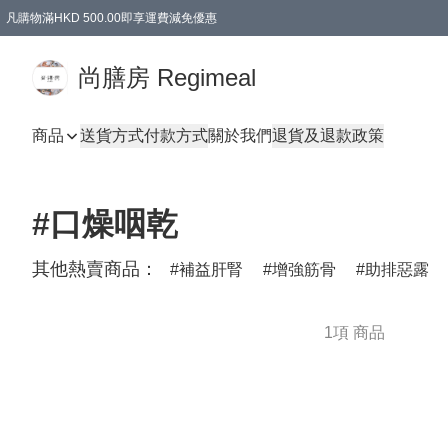
凡購物滿HKD 500.00即享運費減免優惠
尚膳房 Regimeal
商品
送貨方式
付款方式
關於我們
退貨及退款政策
#口燥咽乾
其他熱賣商品：
補益肝腎
增強筋骨
助排惡露
1項 商品