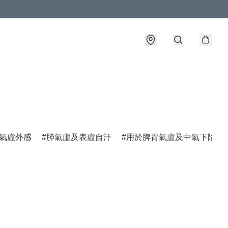
氣虛外感
肺氣虛及表虛自汗
用於脾胃氣虛及中氣下陷諸