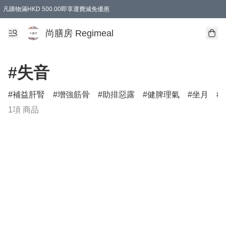
凡購物滿HKD 500.00即享運費減免優惠
尚膳房 Regimeal
#失音
補益肝腎
增強筋骨
助排惡露
健脾理氣
坐月
1項 商品