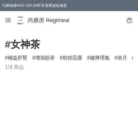
凡購物滿HKD 500.00即享運費減免優惠
尚膳房 Regimeal
#女神茶
補益肝腎
增強筋骨
助排惡露
健脾理氣
坐月
1項 商品