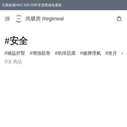
凡購物滿HKD 500.00即享運費減免優惠
尚膳房 Regimeal
#安全
補益肝腎
增強筋骨
助排惡露
健脾理氣
坐月
0項 商品