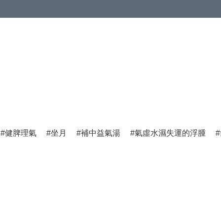
健脾理氣
坐月
補中益氣湯
氣虛水濕失運的浮腫