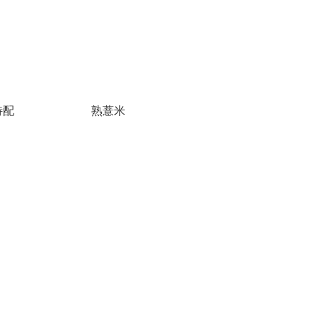
特配
熟薏米