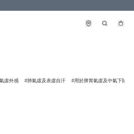
氣虛外感
肺氣虛及表虛自汗
用於脾胃氣虛及中氣下陷諸