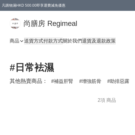
凡購物滿HKD 500.00即享運費減免優惠
尚膳房 Regimeal
商品
送貨方式
付款方式
關於我們
退貨及退款政策
#日常袪濕
其他熱賣商品：
補益肝腎
增強筋骨
助排惡露
2項 商品