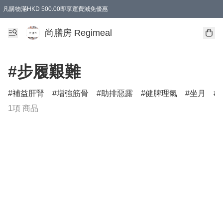
凡購物滿HKD 500.00即享運費減免優惠
尚膳房 Regimeal
#步履艱難
補益肝腎
增強筋骨
助排惡露
健脾理氣
坐月
1項 商品