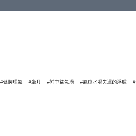
健脾理氣
坐月
補中益氣湯
氣虛水濕失運的浮腫