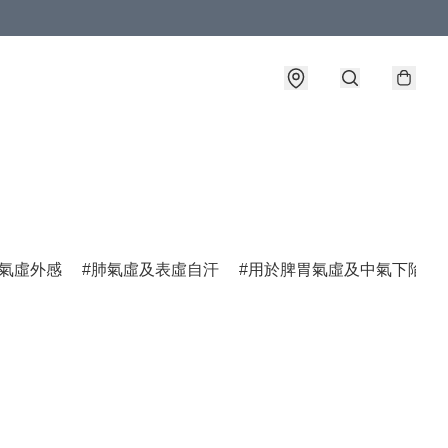
氣虛外感
肺氣虛及表虛自汗
用於脾胃氣虛及中氣下陷諸