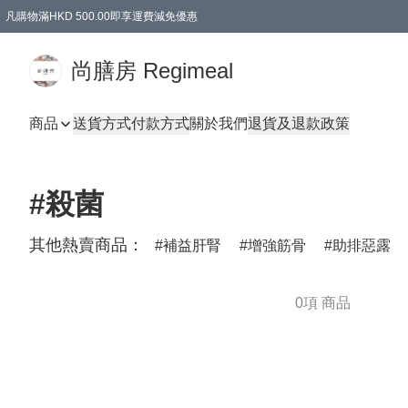
凡購物滿HKD 500.00即享運費減免優惠
尚膳房 Regimeal
商品
送貨方式
付款方式
關於我們
退貨及退款政策
#殺菌
其他熱賣商品：
補益肝腎
增強筋骨
助排惡露
0項 商品