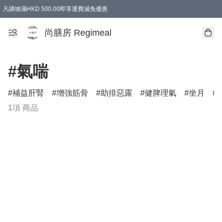
凡購物滿HKD 500.00即享運費減免優惠
尚膳房 Regimeal
#氣喘
補益肝腎
增強筋骨
助排惡露
健脾理氣
坐月
1項 商品