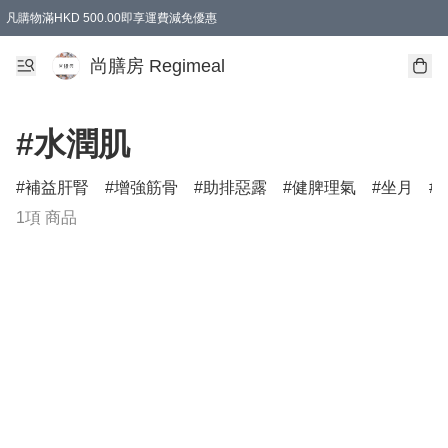
凡購物滿HKD 500.00即享運費減免優惠
尚膳房 Regimeal
#水潤肌
補益肝腎
增強筋骨
助排惡露
健脾理氣
坐月
1項 商品