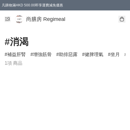
凡購物滿HKD 500.00即享運費減免優惠
尚膳房 Regimeal
#消渴
補益肝腎
增強筋骨
助排惡露
健脾理氣
坐月
1項 商品