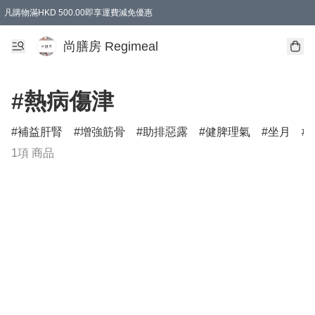
凡購物滿HKD 500.00即享運費減免優惠
尚膳房 Regimeal
#熱病傷津
補益肝腎
增強筋骨
助排惡露
健脾理氣
坐月
1項 商品