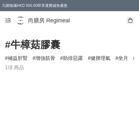
凡購物滿HKD 500.00即享運費減免優惠
尚膳房 Regimeal
#牛樟菇膠囊
補益肝腎
增強筋骨
助排惡露
健脾理氣
坐月
1項 商品