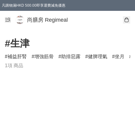
凡購物滿HKD 500.00即享運費減免優惠
尚膳房 Regimeal
#生津
補益肝腎
增強筋骨
助排惡露
健脾理氣
坐月
1項 商品