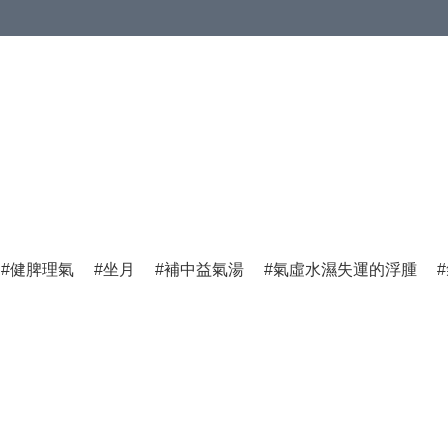
健脾理氣
坐月
補中益氣湯
氣虛水濕失運的浮腫