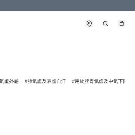
氣虛外感
肺氣虛及表虛自汗
用於脾胃氣虛及中氣下陷諸