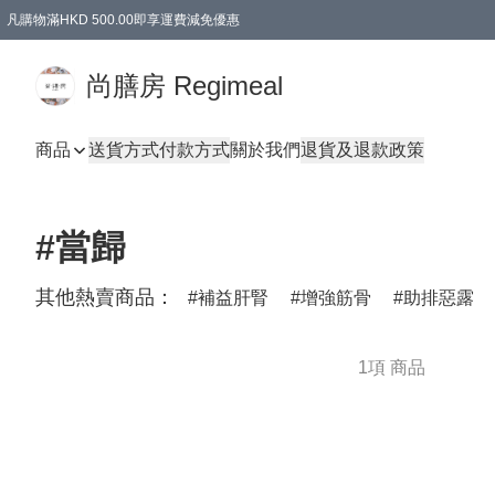
凡購物滿HKD 500.00即享運費減免優惠
尚膳房 Regimeal
商品
送貨方式
付款方式
關於我們
退貨及退款政策
#當歸
其他熱賣商品：
補益肝腎
增強筋骨
助排惡露
1項 商品