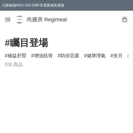
凡購物滿HKD 500.00即享運費減免優惠
尚膳房 Regimeal
#矚目登場
補益肝腎
增強筋骨
助排惡露
健脾理氣
坐月
0項 商品